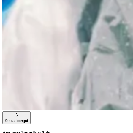
Kuula loengut
Ava oma lemmikus äpis