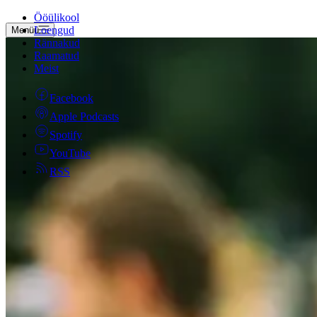
Ööülikool
Loengud
Menüü
Rännakud
Raamatud
Meist
Facebook
Apple Podcasts
Spotify
YouTube
RSS