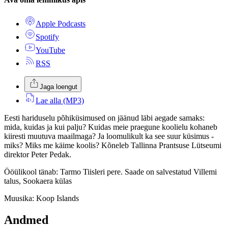
Apple Podcasts
Spotify
YouTube
RSS
Jaga loengut
Lae alla
(MP3)
Eesti hariduselu põhiküsimused on jäänud läbi aegade samaks:
mida, kuidas ja kui palju? Kuidas meie praegune koolielu kohaneb
kiiresti muutuva maailmaga? Ja loomulikult ka see suur küsimus -
miks? Miks me käime koolis? Kõneleb Tallinna Prantsuse Lütseumi
direktor Peter Pedak.
Ööülikool tänab: Tarmo Tiisleri pere. Saade on salvestatud Villemi
talus, Sookaera külas
Muusika: Koop Islands
Andmed